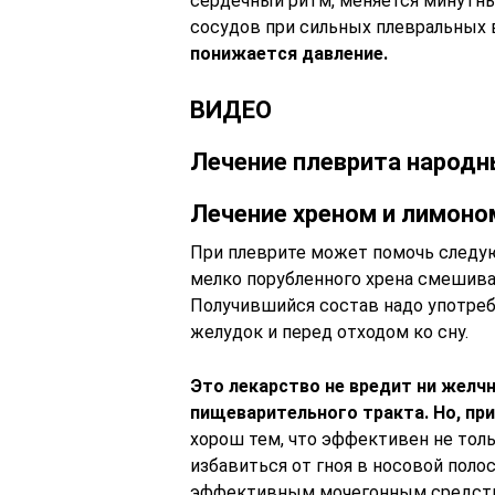
сердечный ритм, меняется минутны
сосудов при сильных плевральных 
понижается давление.
ВИДЕО
Лечение плеврита народ
Лечение хреном и лимоно
При плеврите может помочь следую
мелко порубленного хрена смешива
Получившийся состав надо употреб
желудок и перед отходом ко сну.
Это лекарство не вредит ни желчн
пищеварительного тракта. Но, при
хорош тем, что эффективен не толь
избавиться от гноя в носовой полос
эффективным мочегонным средст