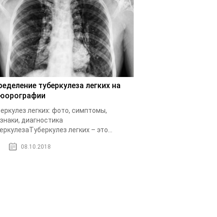
ределение туберкулеза легких на
юорографии
еркулез легких: фото, симптомы,
знаки, диагностика
еркулезаТуберкулез легких – это...
08.10.2018