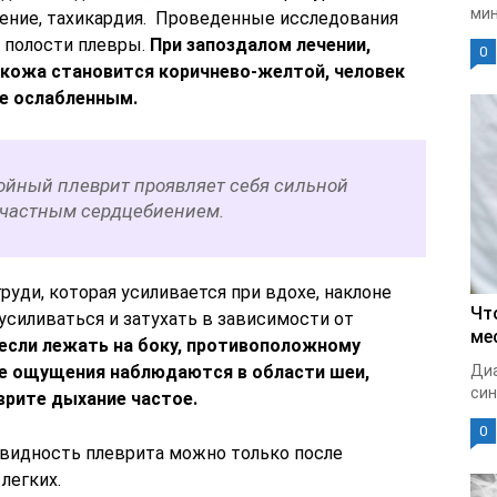
мин
ление, тахикардия. Проведенные исследования
 полости плевры.
При запоздалом лечении,
0
 кожа становится коричнево-желтой, человек
не ослабленным.
йный плеврит проявляет себя сильной
, частным сердцебиением.
руди, которая усиливается при вдохе, наклоне
Чт
 усиливаться и затухать в зависимости от
ме
 если лежать на боку, противоположному
ые ощущения наблюдаются в области шеи,
Диа
син
еврите дыхание частое.
0
овидность плеврита можно только после
легких.