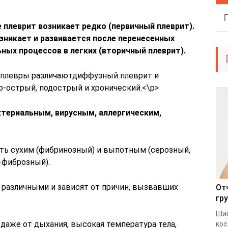
 плеврит возникает редко (первичный плеврит).
зникает и развивается после перенесенных
ных процессов в легких (вторичный плеврит).
 плевры различаютдиффузный плеврит и
ю-острый, подострый и хронический.<\p>
ктериальным, вирусным, аллергическим,
ть сухим (фибринозный) и выпотным (серозный,
-фиброзный).
различными и зависят от причин, вызвавших
От
гр
Шиш
 даже от дыхания, высокая температура тела,
кос