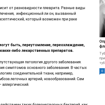
исит от разновидности плеврита. Разные виды
лечения, инфекционный ли он, вызванный
асептический, который возможен при раке
Оп
могут быть, переутомление, переохлаждение,
фл
 каких-либо лекарственных препаратов.
Туб
при
путствующая патология другого заболевания.
туб
ния симптомов основного заболевания. В частых
0
ологиях соединительной ткани, например,
мбоза легочных артерий, новообразований. Сам
 аллергический.
здействием таких болезнетворных бактерий, как