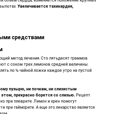
й объем сердца, изменяется положение крупных
выпотах.
Увеличивается тахикардия,
ными средствами
м
щий метод лечения. Сто пятьдесят граммов
ют с соком трех лимонов средней величины.
лять по ½ чайной ложки каждое утро на пустой
ому пузырю, ни почкам, ни слизистым
 этом, прекрасно борется со слизью.
Рецепт
ко при плеврите. Лимон и хрен помогут
ти при гайморите. А еще это лекарство является
вом.